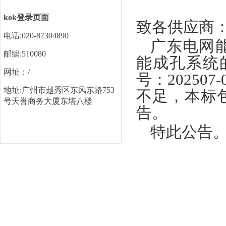
kok登录页面
致各
供应商
电话:020-87304890
广东电网
邮编:510080
能成孔系统
网址：/
号：
20250
地址:广州市越秀区东风东路753
不足，本
标
号天誉商务大厦东塔八楼
告。
特此公告