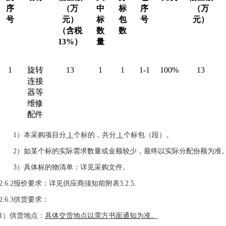
序
（万
中
标
序
（万
号
元）
标
包
号
元）
（含税
数
数
13%）
量
1
旋转
13
1
1
1-1
100%
13
连接
器等
维修
配件
1）
本采购项目分
1
个标的，共分
1
个标包（段）。
2）如某个标的实际需求数量或金额较少，最终以实际分配份额为准
3）具体
标的物清单
：详见采购文件。
2.6.2报价要求：详见供应商须知前附表3.2.5.
2.6.3供货要求：
1）供货地点：
具体交货地点以需方书面通知为准。