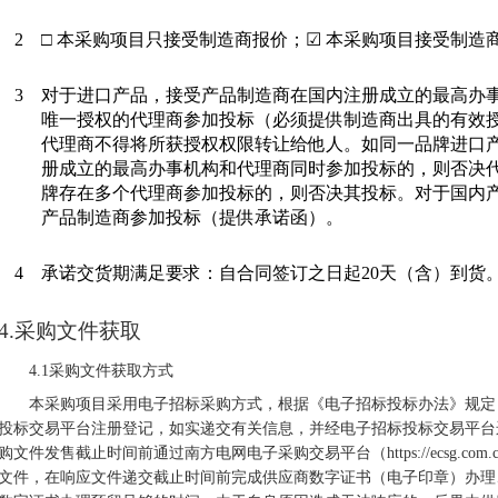
2
□ 本采购项目只接受制造商报价；☑ 本采购项目接受制造
3
对于进口产品，接受产品制造商在国内注册成立的最高办
唯一授权的代理商参加投标（必须提供制造商出具的有效
代理商不得将所获授权权限转让给他人。如同一品牌进口
册成立的最高办事机构和代理商同时参加投标的，则否决
牌存在多个代理商参加投标的，则否决其投标。对于国内
产品制造商参加投标（提供承诺函）。
4
承诺交货期满足要求：自合同签订之日起
20天（含）到货
4.采购文件获取
4.1
采购文件获取方式
本
采购
项目采用电子招标
采购
方式
，
根据
《
电子招标投标办法
》
规定
投标交易平台注册登记，如实递交有关信息，并经电子招标投标交易平台
购文件发售截止时间前通过
南方电网电子采购交易平台
（
https://ecsg.com.
文件，在响应文件递交截止时间前完成供应商数字证书（
电子印章
）办理