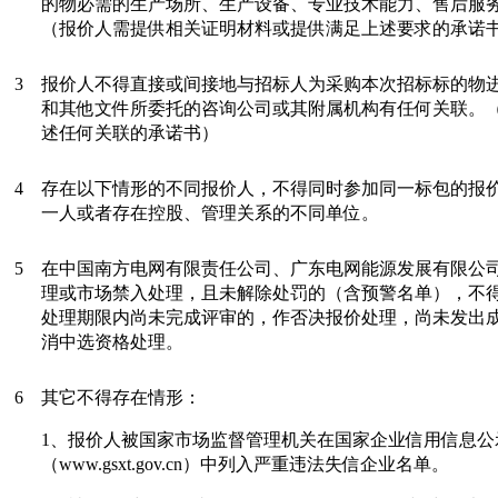
的物必需的生产场所、生产设备、专业技术能力、售后服
（报价人需提供相关证明材料或提供满足上述要求的承诺
3
报价人不得直接或间接地与招标人为采购本次招标标的物
和其他文件所委托的咨询公司或其附属机构有任何关联。
述任何关联的承诺书）
4
存在以下情形的不同报价人，不得同时参加同一标包的报
一人或者存在控股、管理关系的不同单位。
5
在中国南方电网有限责任公司、广东电网能源发展有限公
理或市场禁入处理，且未解除处罚的（含预警名单），不
处理期限内尚未完成评审的，作否决报价处理，尚未发出
消中选资格处理。
6
其它不得存在情形：
1、报价人被国家市场监督管理机关在国家企业信用信息公
（www.gsxt.gov.cn）中列入严重违法失信企业名单。