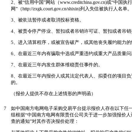
2、被“信用中国”网站（www.creditchina.gov.cn)或“中
网”（http://zxgk.court.gov.cn/shixin)列入失信被执行人名单。
3、被依法暂停或者取消投标资格。
4、被责令停产停业、暂扣或者吊销许可证、暂扣或者吊销
5、进入清算程序，或被宣告破产，或其他丧失履约能力的
6、在最近三年内有骗取中选或严重违约或重大产品质量问
7、在最近三年内发生群体维稳责任事件的。
8、在最近三年内报价人或其法定代表人、拟委任的项目负
的。
（报价人提供不存在上述情形的声明函）
7
如中国南方电网电子采购交易平台提示报价人存在以下任
组根据
“中国南方电网有限责任公司关于进一步加强报价人
查的通知”对其作否决报价处理：