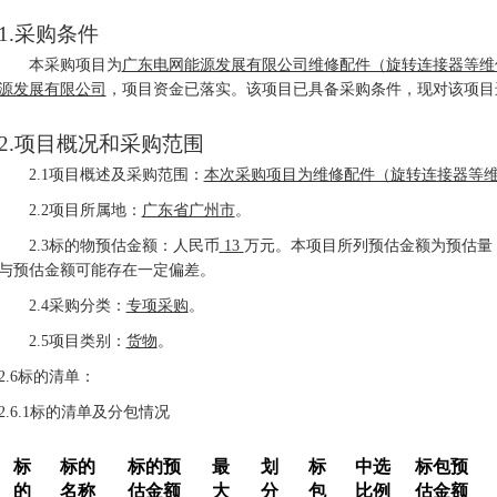
1.
采购条件
本
采购
项目
为
广东电网能源发展有限公司维修配件（旋转连接器等维
源发展有限公司
，
项目资金已落实。
该
项目已具备
采购
条件，现
对该项目
2.
项目概况和采购范围
2.1
项目概述
及采购范围
：
本次采购项目为维修配件（旋转连接器等
2.2
项目
所属地
：
广东省广州市
。
2.3
标的物预估金额：人民币
13
万元。本项目所列预估金额为预估量
与预估金额可能存在一定偏差。
2.4
采购
分类
：
专项采购
。
2.5项目类别：
货物
。
2.6
标的清单：
2.6.1标的清单及分包情况
标
标的
标的预
最
划
标
中选
标包预
的
名称
估金额
大
分
包
比例
估金额