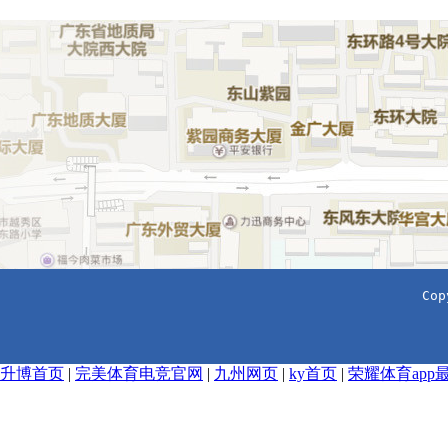
Cop
升博首页
|
完美体育电竞官网
|
九州网页
|
ky首页
|
荣耀体育app